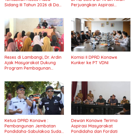
Sidang III Tahun 2026 di Dapil
Perjuangkan Aspirasi
IV Konawe
Masyarkat
Reses di Lambangi, Dr. Ardin
Komisi II DPRD Konawe
Ajak Masyarakat Dukung
Kunker ke PT VDNI
Program Pembagunan
Nasional
Ketua DPRD Konawe :
Dewan Konawe Terima
Pembangunan Jembatan
Aspirasi Masyarakat
Pondidaha-Sabulakoa Sudah
Pondidaha dan Fordati