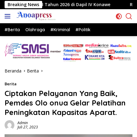
Langsung
I Tahun 2026 di Dapil IV Konawe
Breaking News
Reses di Labela, Ang
ke
konten
#Berita
Olahraga
#Kriminal
#Politik
Beranda
Berita
Berita
Ciptakan Pelayanan Yang Baik,
Pemdes Olo onua Gelar Pelatihan
Peningkatan Kapasitas Aparat.
Admin
Juli 27, 2023