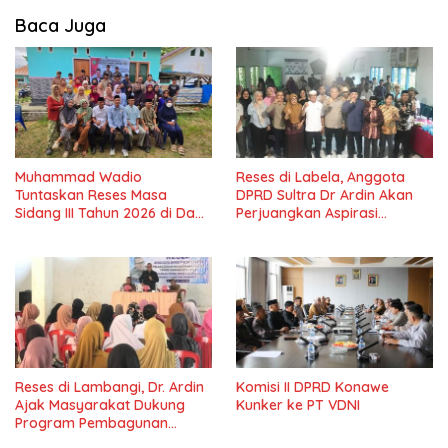
Baca Juga
Muhammad Wadio
Reses di Labela, Anggota
Tuntaskan Reses Masa
DPRD Sultra Dr Ardin Akan
Sidang III Tahun 2026 di Dapil
Perjuangkan Aspirasi
IV Konawe
Masyarkat
Reses di Lambangi, Dr. Ardin
Komisi II DPRD Konawe
Ajak Masyarakat Dukung
Kunker ke PT VDNI
Program Pembagunan
Nasional