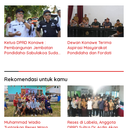
Ketua DPRD Konawe :
Dewan Konawe Terima
Pembangunan Jembatan
Aspirasi Masyarakat
Pondidaha-Sabulakoa Sudah
Pondidaha dan Fordati
Lama Dinantikan
Masyarakat
Rekomendasi untuk kamu
Muhammad Wadio
Reses di Labela, Anggota
Tuntaskan Reses Masa
DPRD Sultra Dr Ardin Akan