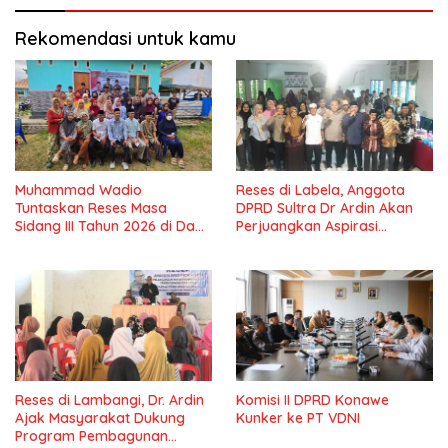
Rekomendasi untuk kamu
Muhammad Wadio
Reses di Labela, Anggota
Tuntaskan Reses Masa
DPRD Sultra Dr Ardin Akan
Sidang III Tahun 2026 di Dapil
Perjuangkan Aspirasi
IV Konawe
Masyarkat
Reses di Lambangi, Dr. Ardin
Komisi II DPRD Konawe
Ajak Masyarakat Dukung
Kunker ke PT VDNI
Program Pembagunan