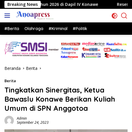
Langsung
26 di Dapil IV Konawe
Breaking News
Reses di Labela, Anggota DPRD 
ke
konten
#Berita
Olahraga
#Kriminal
#Politik
Beranda
Berita
Berita
Tingkatkan Sinergitas, Ketua
Bawaslu Konawe Berikan Kuliah
Umum di SPN Anggotoa
Admin
September 24, 2023