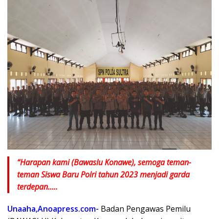
“Harapan kami (Bawaslu Konawe), semoga teman-
teman Siswa Baru Polri tahun 2023 menjadi garda
terdepan…..
Unaaha,Anoapress.com-
Badan Pengawas Pemilu