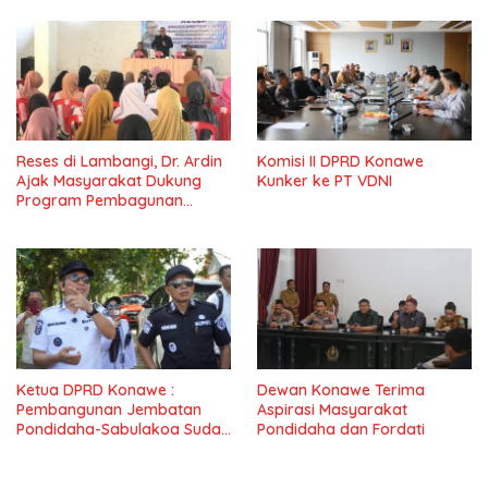
Reses di Lambangi, Dr. Ardin
Komisi II DPRD Konawe
Ajak Masyarakat Dukung
Kunker ke PT VDNI
Program Pembagunan
Nasional
Ketua DPRD Konawe :
Dewan Konawe Terima
Pembangunan Jembatan
Aspirasi Masyarakat
Pondidaha-Sabulakoa Sudah
Pondidaha dan Fordati
Lama Dinantikan
Masyarakat