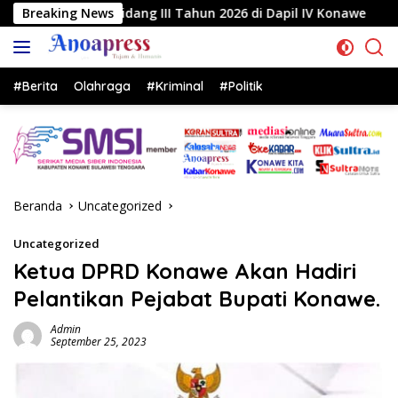
Langsung
g III Tahun 2026 di Dapil IV Konawe
Breaking News
Reses di Labela
ke
konten
#Berita
Olahraga
#Kriminal
#Politik
Beranda
Uncategorized
Uncategorized
Ketua DPRD Konawe Akan Hadiri
Pelantikan Pejabat Bupati Konawe.
Admin
September 25, 2023