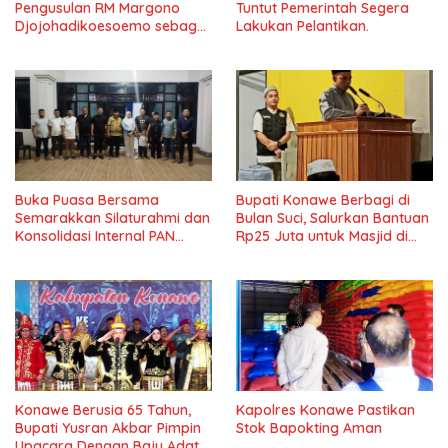
Pengusulan RM Margono
Tuntut Pemerintah Segera
Djojohadikoesoemo sebagai
Lakukan Pelantikan.
Pahlawan Nasional Di Undip
Buka Puasa Bersama
Bupati Konawe Berbagi di
Semarakkan Silaturahmi dan
Bulan Suci, Salurkan Bantuan
Konsolidasi Internal PAN
Rp25 Juta untuk Masjid di
Konawe
Lambuya
Konawe Berusia 65 Tahun,
Kapolres Konawe Pastikan
Bupati Yusran Akbar Pimpin
Stok Bapokting Aman
Upacara Dengan Baju Adat