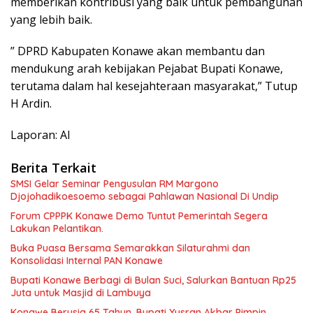
memberikan kontribusi yang baik untuk pembangunan
yang lebih baik.
” DPRD Kabupaten Konawe akan membantu dan
mendukung arah kebijakan Pejabat Bupati Konawe,
terutama dalam hal kesejahteraan masyarakat,” Tutup
H Ardin.
Laporan: Al
Berita Terkait
SMSI Gelar Seminar Pengusulan RM Margono
Djojohadikoesoemo sebagai Pahlawan Nasional Di Undip
Forum CPPPK Konawe Demo Tuntut Pemerintah Segera
Lakukan Pelantikan.
Buka Puasa Bersama Semarakkan Silaturahmi dan
Konsolidasi Internal PAN Konawe
Bupati Konawe Berbagi di Bulan Suci, Salurkan Bantuan Rp25
Juta untuk Masjid di Lambuya
Konawe Berusia 65 Tahun, Bupati Yusran Akbar Pimpin